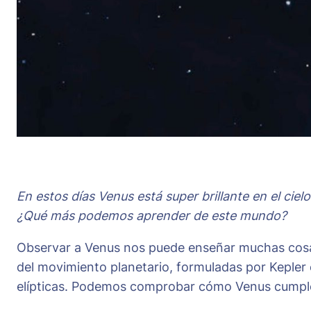
En estos días Venus está super brillante en el cie
¿Qué más podemos aprender de este mundo?
Observar a Venus nos puede enseñar muchas cosas
del movimiento planetario, formuladas por Kepler 
elípticas. Podemos comprobar cómo Venus cumple es