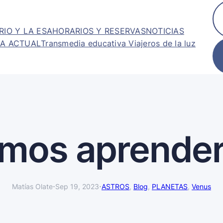
RIO Y LA ESA
HORARIOS Y RESERVAS
NOTICIAS
A ACTUAL
Transmedia educativa Viajeros de la luz
mos aprender
·
·
Matías Olate
Sep 19, 2023
ASTROS
, 
Blog
, 
PLANETAS
, 
Venus