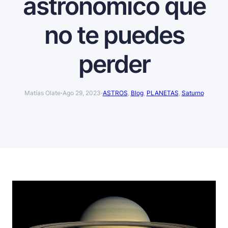
astronómico que
no te puedes
perder
·
·
Matías Olate
Ago 29, 2023
ASTROS
, 
Blog
, 
PLANETAS
, 
Saturno