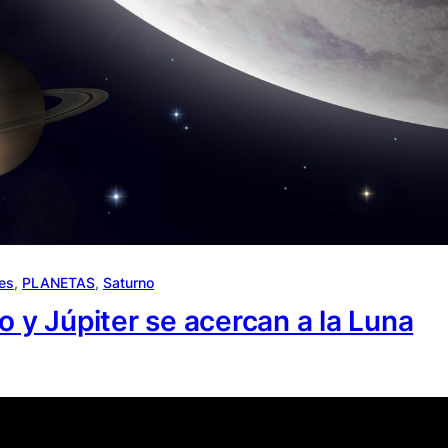
es
, 
PLANETAS
, 
Saturno
y Júpiter se acercan a la Luna