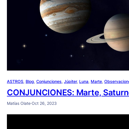
ASTROS
, 
Blog
, 
Conjunciones
, 
Júpiter
, 
Luna
, 
Marte
, 
Observacion
CONJUNCIONES: Marte, Saturno 
Matías Olate
·
Oct 26, 2023