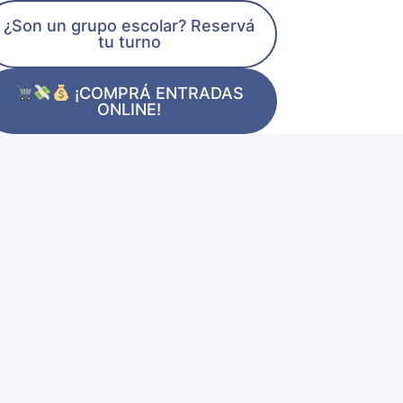
¿Son un grupo escolar? Reservá
tu turno
¡COMPRÁ ENTRADAS
ONLINE!