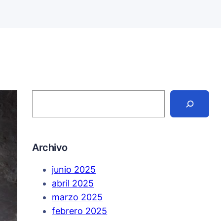
S
e
a
r
c
h
Archivo
junio 2025
abril 2025
marzo 2025
febrero 2025