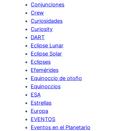
Conjunciones
Crew
Curiosidades
Curiosity
DART
Eclipse Lunar
Eclipse Solar
Eclipses
Efemérides
Equinoccio de otoño
Equinoccios
ESA
Estrellas
Europa
EVENTOS
Eventos en el Planetario