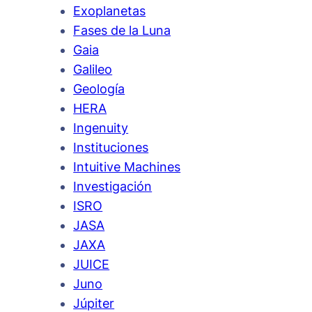
Exoplanetas
Fases de la Luna
Gaia
Galileo
Geología
HERA
Ingenuity
Instituciones
Intuitive Machines
Investigación
ISRO
JASA
JAXA
JUICE
Juno
Júpiter