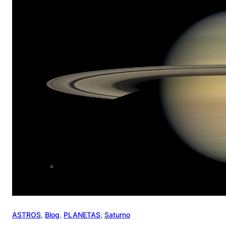
ASTROS
, 
Blog
, 
PLANETAS
, 
Saturno