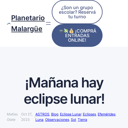
¿Son un grupo
escolar? Reservá
tu turno
Planetario
Malargüe
¡COMPRÁ
ENTRADAS
ONLINE!
¡Mañana hay
eclipse lunar!
Matías
Oct 27,
ASTROS
, 
Blog
, 
Eclipse Lunar
, 
Eclipses
, 
Efemérides
, 
·
·
Olate
2023
Luna
, 
Observaciones
, 
Sol
, 
Tierra