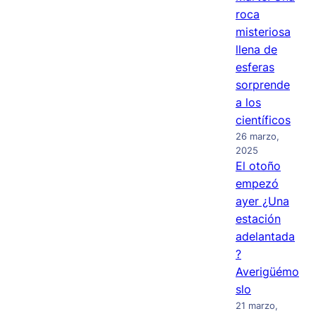
roca
misteriosa
llena de
esferas
sorprende
a los
científicos
26 marzo,
2025
El otoño
empezó
ayer ¿Una
estación
adelantada
?
Averigüémo
slo
21 marzo,