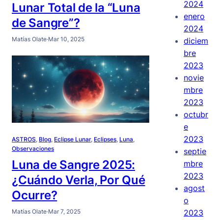
2024
Lunar Total de la “Luna
enero
de Sangre”?
2024
Matías Olate
·
Mar 10, 2025
diciem
bre
2023
novie
mbre
2023
octubr
e
2023
ASTROS
, 
Blog
, 
Eclipse Lunar
, 
Eclipses
, 
Luna
, 
Observaciones
septie
Luna de Sangre 2025:
mbre
2023
¿Cuándo Verla, Por Qué
agost
Ocurre?
o
2023
Matías Olate
·
Mar 7, 2025