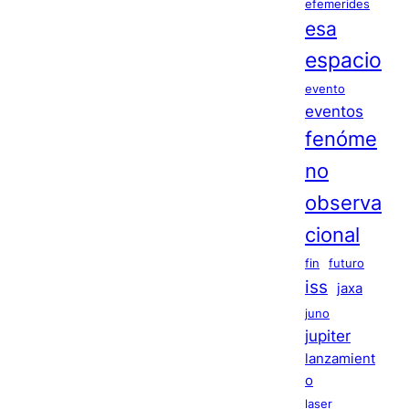
efemerides
esa
espacio
evento
eventos
fenóme
no
observa
cional
fin
futuro
iss
jaxa
juno
jupiter
lanzamient
o
laser