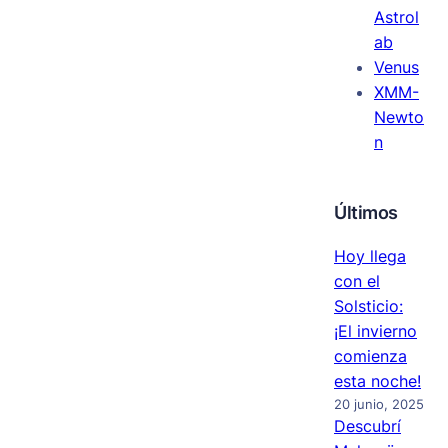
Astrol
ab
Venus
XMM-
Newto
n
Últimos
Hoy llega
con el
Solsticio:
¡El invierno
comienza
esta noche!
20 junio, 2025
Descubrí