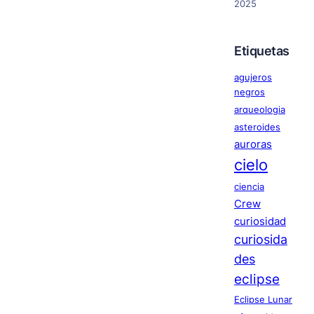
2025
Etiquetas
agujeros
negros
arqueologia
asteroides
auroras
cielo
ciencia
Crew
curiosidad
curiosida
des
eclipse
Eclipse Lunar