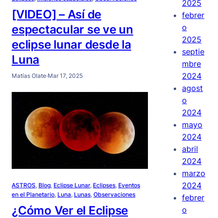
2025
[VIDEO] – Así de
febrer
o
espectacular se ve un
2025
eclipse lunar desde la
septie
Luna
mbre
2024
Matías Olate
·
Mar 17, 2025
agost
o
2024
mayo
2024
abril
2024
marzo
2024
ASTROS
, 
Blog
, 
Eclipse Lunar
, 
Eclipses
, 
Eventos
en el Planetario
, 
Luna
, 
Lunas
, 
Observaciones
febrer
¿Cómo Ver el Eclipse
o