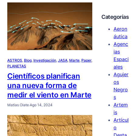
Categorías
Aeron
áutica
Agenc
ias
Espaci
ASTROS
, 
Blog
, 
Investigación
, 
JASA
, 
Marte
, 
Paper
, 
ales
PLANETAS
Agujer
Científicos planifican
os
una nueva forma de
Negro
medir el viento en Marte
s
Artem
Matías Olate
·
Ago 14, 2024
is
Artícul
o
Desta