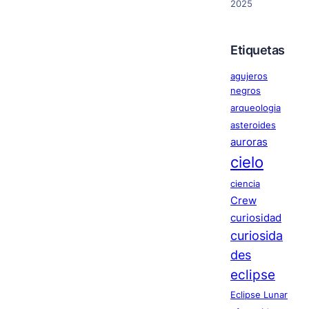
2025
Etiquetas
agujeros
negros
arqueologia
asteroides
auroras
cielo
ciencia
Crew
curiosidad
curiosida
des
eclipse
Eclipse Lunar