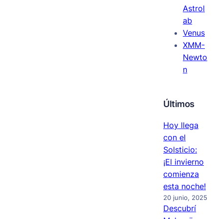
Astrol
ab
Venus
XMM-
Newto
n
Últimos
Hoy llega
con el
Solsticio:
¡El invierno
comienza
esta noche!
20 junio, 2025
Descubrí