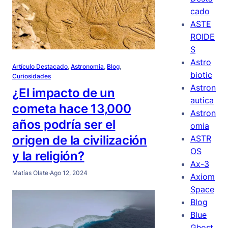
cado
ASTE
ROIDE
S
Astro
Artículo Destacado
, 
Astronomia
, 
Blog
, 
biotic
Curiosidades
Astron
¿El impacto de un
autica
cometa hace 13,000
Astron
años podría ser el
omia
origen de la civilización
ASTR
OS
y la religión?
Ax-3
Matías Olate
·
Ago 12, 2024
Axiom
Space
Blog
Blue
Ghost