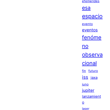
efemerides
esa
espacio
evento
eventos
fenóme
no
observa
cional
fin
futuro
iss
jaxa
juno
jupiter
lanzamient
o
laser