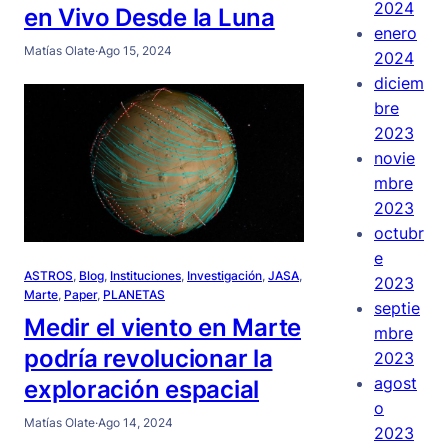
2024
en Vivo Desde la Luna
enero
Matías Olate
·
Ago 15, 2024
2024
diciem
bre
2023
novie
mbre
2023
octubr
e
ASTROS
, 
Blog
, 
Instituciones
, 
Investigación
, 
JASA
, 
2023
Marte
, 
Paper
, 
PLANETAS
septie
Medir el viento en Marte
mbre
podría revolucionar la
2023
agost
exploración espacial
o
Matías Olate
·
Ago 14, 2024
2023