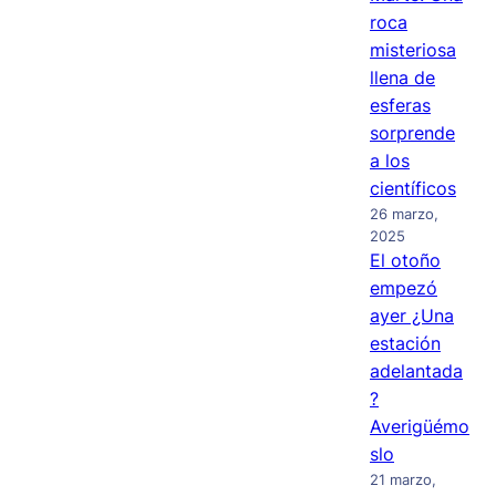
roca
misteriosa
llena de
esferas
sorprende
a los
científicos
26 marzo,
2025
El otoño
empezó
ayer ¿Una
estación
adelantada
?
Averigüémo
slo
21 marzo,