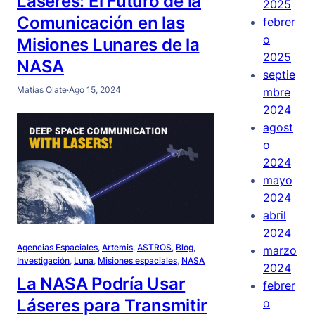
Láseres: El Futuro de la
2025
Comunicación en las
febrer
o
Misiones Lunares de la
2025
NASA
septie
Matías Olate
·
Ago 15, 2024
mbre
2024
agost
o
2024
mayo
2024
abril
2024
Agencias Espaciales
, 
Artemis
, 
ASTROS
, 
Blog
, 
marzo
Investigación
, 
Luna
, 
Misiones espaciales
, 
NASA
2024
La NASA Podría Usar
febrer
Láseres para Transmitir
o