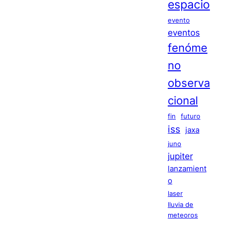
espacio
evento
eventos
fenóme
no
observa
cional
fin
futuro
iss
jaxa
juno
jupiter
lanzamient
o
laser
lluvia de
meteoros