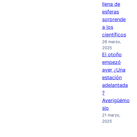
llena de
esferas
sorprende
a los
científicos
26 marzo,
2025
El otoño
empezó
ayer ¿Una
estación
adelantada
?
Averigüémo
slo
21 marzo,
2025