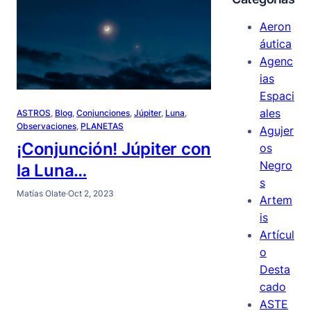
Aeron
áutica
Agenc
ias
Espaci
ales
ASTROS
, 
Blog
, 
Conjunciones
, 
Júpiter
, 
Luna
, 
Observaciones
, 
PLANETAS
Agujer
¡Conjunción! Júpiter con
os
Negro
la Luna…
s
Matías Olate
·
Oct 2, 2023
Artem
is
Artícul
o
Desta
cado
ASTE