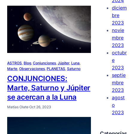
2024
diciem
bre
2023
novie
mbre
2023
octubr
e
ASTROS
, 
Blog
, 
Conjunciones
, 
Júpiter
, 
Luna
, 
2023
Marte
, 
Observaciones
, 
PLANETAS
, 
Saturno
septie
CONJUNCIONES:
mbre
Marte, Saturno y Júpiter
2023
se acercan a la Luna
agost
o
Matías Olate
·
Oct 26, 2023
2023
Categorías