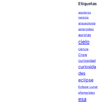
Etiquetas
agujeros
negros
arqueologia
asteroides
auroras
cielo
ciencia
Crew
curiosidad
curiosida
des
eclipse
Eclipse Lunar
efemerides
esa