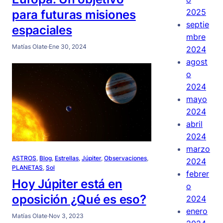
2025
para futuras misiones
septie
espaciales
mbre
Matías Olate
·
Ene 30, 2024
2024
agost
o
2024
mayo
2024
abril
2024
marzo
ASTROS
, 
Blog
, 
Estrellas
, 
Júpiter
, 
Observaciones
, 
2024
PLANETAS
, 
Sol
febrer
Hoy Júpiter está en
o
oposición ¿Qué es eso?
2024
enero
Matías Olate
·
Nov 3, 2023