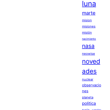
luna
marte
mision
misiones
misión
nacimiento
nasa
neowise
noved
ades
nuclear
observacio
nes
planeta
politica
rusia