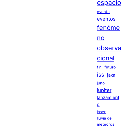
espacio
evento
eventos
fenóme
no
observa
cional
fin
futuro
iss
jaxa
juno
jupiter
lanzamient
o
laser
lluvia de
meteoros