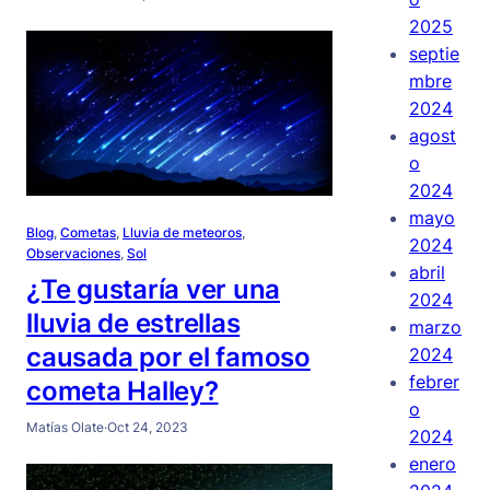
2025
septie
mbre
2024
agost
o
2024
mayo
Blog
, 
Cometas
, 
Lluvia de meteoros
, 
2024
Observaciones
, 
Sol
abril
¿Te gustaría ver una
2024
lluvia de estrellas
marzo
causada por el famoso
2024
febrer
cometa Halley?
o
Matías Olate
·
Oct 24, 2023
2024
enero