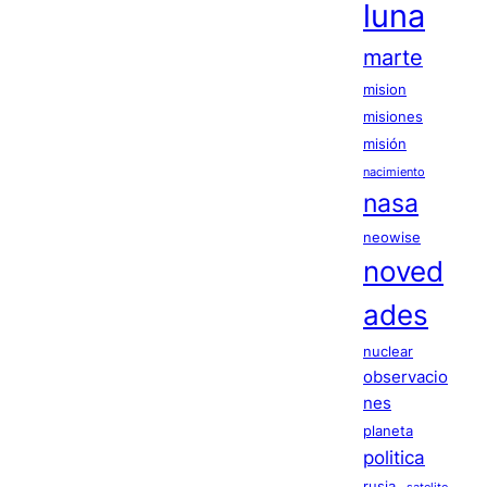
luna
marte
mision
misiones
misión
nacimiento
nasa
neowise
noved
ades
nuclear
observacio
nes
planeta
politica
rusia