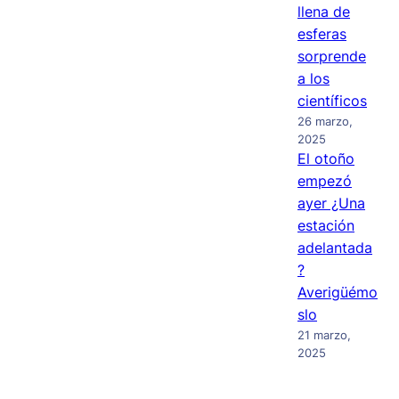
llena de
esferas
sorprende
a los
científicos
26 marzo,
2025
El otoño
empezó
ayer ¿Una
estación
adelantada
?
Averigüémo
slo
21 marzo,
2025