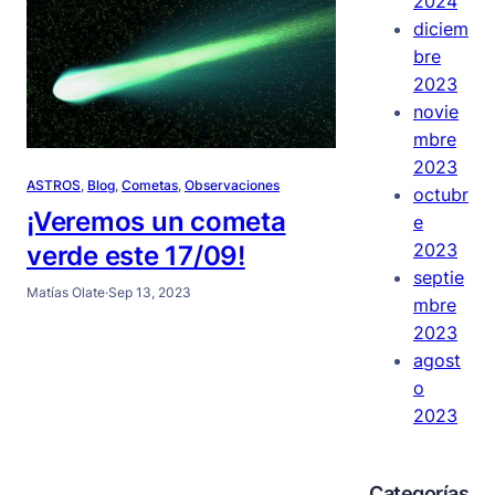
2024
diciem
bre
2023
novie
mbre
2023
ASTROS
, 
Blog
, 
Cometas
, 
Observaciones
octubr
¡Veremos un cometa
e
2023
verde este 17/09!
septie
Matías Olate
·
Sep 13, 2023
mbre
2023
agost
o
2023
Categorías