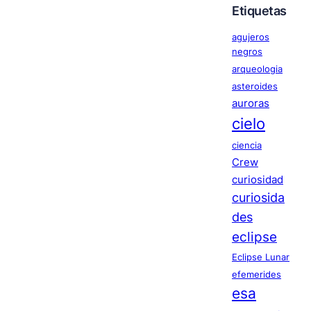
Etiquetas
agujeros
negros
arqueologia
asteroides
auroras
cielo
ciencia
Crew
curiosidad
curiosida
des
eclipse
Eclipse Lunar
efemerides
esa