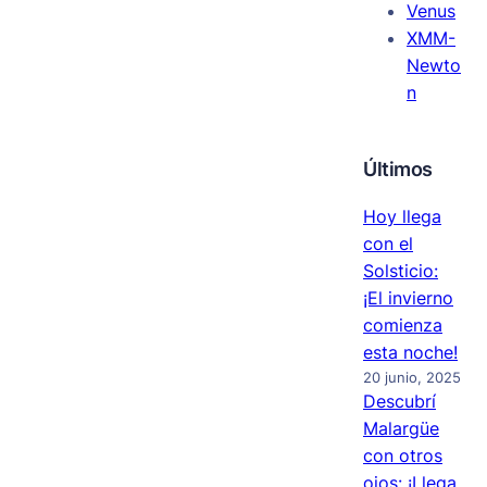
Venus
XMM-
Newto
n
Últimos
Hoy llega
con el
Solsticio:
¡El invierno
comienza
esta noche!
20 junio, 2025
Descubrí
Malargüe
con otros
ojos: ¡Llega