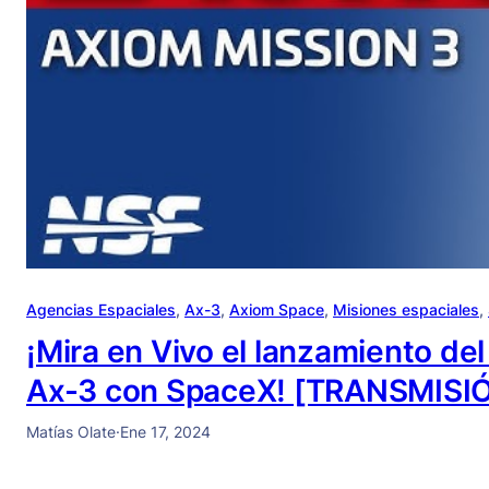
Agencias Espaciales
, 
Ax-3
, 
Axiom Space
, 
Misiones espaciales
, 
¡Mira en Vivo el lanzamiento de
Ax-3 con SpaceX! [TRANSMISI
Matías Olate
·
Ene 17, 2024