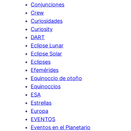
Conjunciones
Crew
Curiosidades
Curiosity
DART
Eclipse Lunar
Eclipse Solar
Eclipses
Efemérides
Equinoccio de otoño
Equinoccios
ESA
Estrellas
Europa
EVENTOS
Eventos en el Planetario