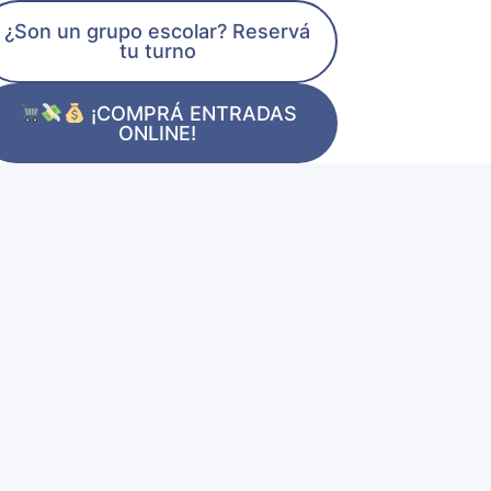
¿Son un grupo escolar? Reservá
tu turno
¡COMPRÁ ENTRADAS
ONLINE!