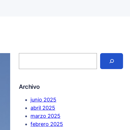
S
e
a
r
c
h
Archivo
junio 2025
abril 2025
marzo 2025
febrero 2025