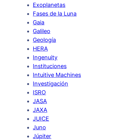
Exoplanetas
Fases de la Luna
Gaia
Galileo
Geología
HERA
Ingenuity
Instituciones
Intuitive Machines
Investigación
ISRO
JASA
JAXA
JUICE
Juno
Júpiter