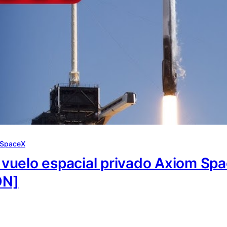
SpaceX
l vuelo espacial privado Axiom Sp
ÓN]