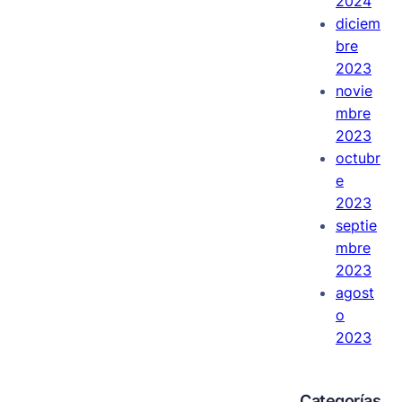
2024
diciem
bre
2023
novie
mbre
2023
octubr
e
2023
septie
mbre
2023
agost
o
2023
Categorías