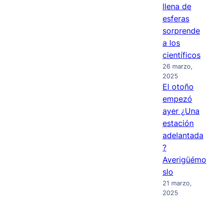
llena de
esferas
sorprende
a los
científicos
26 marzo,
2025
El otoño
empezó
ayer ¿Una
estación
adelantada
?
Averigüémo
slo
21 marzo,
2025