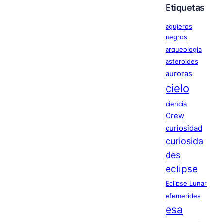
Etiquetas
agujeros
negros
arqueologia
asteroides
auroras
cielo
ciencia
Crew
curiosidad
curiosida
des
eclipse
Eclipse Lunar
efemerides
esa