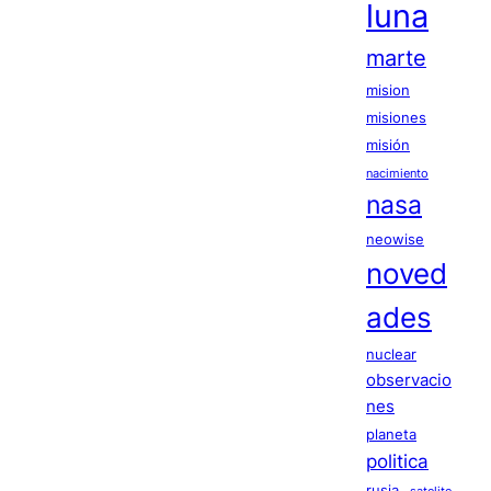
luna
marte
mision
misiones
misión
nacimiento
nasa
neowise
noved
ades
nuclear
observacio
nes
planeta
politica
rusia