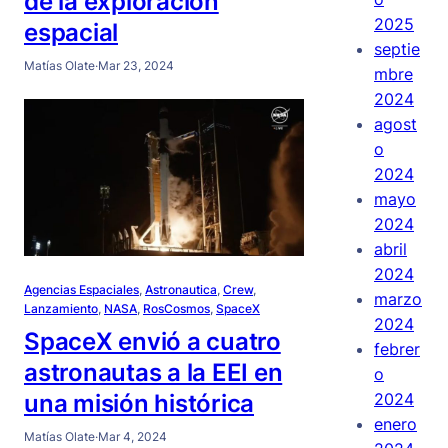
de la exploración
2025
espacial
septie
Matías Olate
·
Mar 23, 2024
mbre
2024
agost
o
2024
mayo
2024
abril
2024
Agencias Espaciales
, 
Astronautica
, 
Crew
, 
marzo
Lanzamiento
, 
NASA
, 
RosCosmos
, 
SpaceX
2024
SpaceX envió a cuatro
febrer
astronautas a la EEI en
o
2024
una misión histórica
enero
Matías Olate
·
Mar 4, 2024