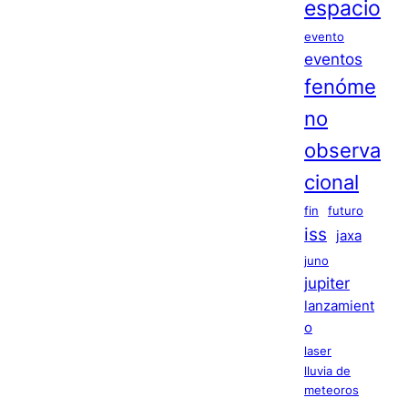
espacio
evento
eventos
fenóme
no
observa
cional
fin
futuro
iss
jaxa
juno
jupiter
lanzamient
o
laser
lluvia de
meteoros