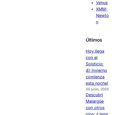
Venus
XMM-
Newto
n
Últimos
Hoy llega
con el
Solsticio:
¡El invierno
comienza
esta noche!
20 junio, 2025
Descubrí
Malargüe
con otros
ojos: ¡Llega