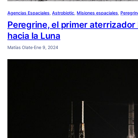
Agencias Espaciales
, 
Astrobiotic
, 
Misiones espaciales
, 
Peregrin
Peregrine, el primer aterrizado
hacia la Luna
Matías Olate
·
Ene 9, 2024