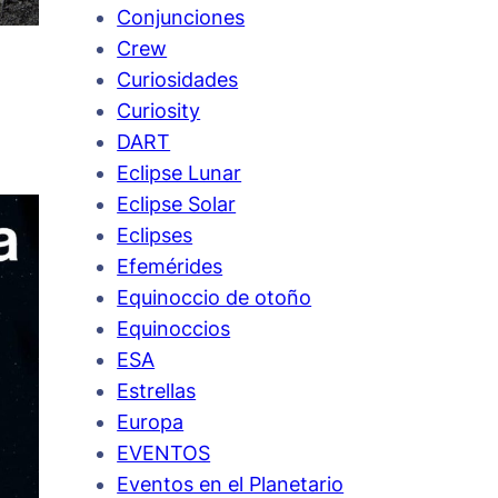
Conjunciones
Crew
Curiosidades
Curiosity
DART
Eclipse Lunar
Eclipse Solar
Eclipses
Efemérides
Equinoccio de otoño
Equinoccios
ESA
Estrellas
Europa
EVENTOS
Eventos en el Planetario