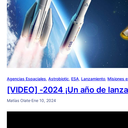
Agencias Espaciales
, 
Astrobiotic
, 
ESA
, 
Lanzamiento
, 
Misiones e
[VIDEO] -2024 ¡Un año de lanza
Matías Olate
·
Ene 10, 2024