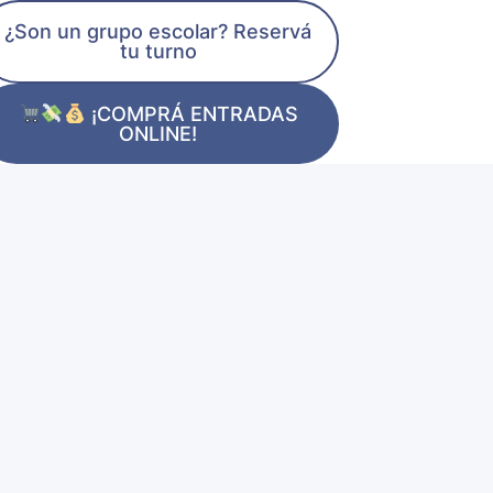
¿Son un grupo escolar? Reservá
tu turno
¡COMPRÁ ENTRADAS
ONLINE!