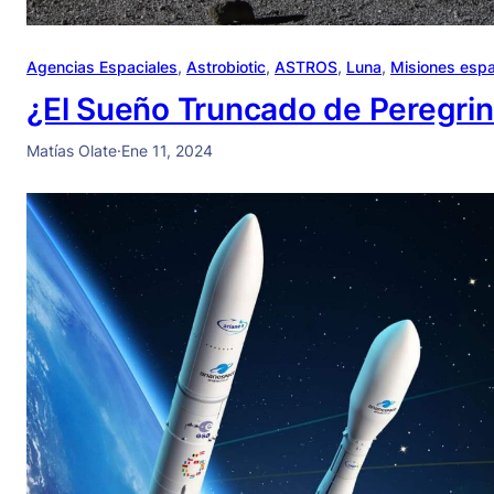
Agencias Espaciales
, 
Astrobiotic
, 
ASTROS
, 
Luna
, 
Misiones espa
¿El Sueño Truncado de Peregri
Matías Olate
·
Ene 11, 2024