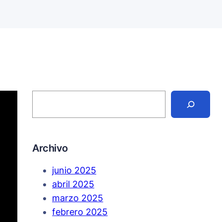
S
e
a
r
c
h
Archivo
junio 2025
abril 2025
marzo 2025
febrero 2025