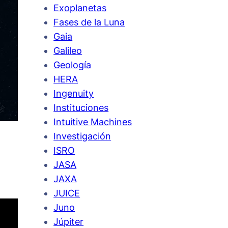
Exoplanetas
Fases de la Luna
Gaia
Galileo
Geología
HERA
Ingenuity
Instituciones
Intuitive Machines
Investigación
ISRO
JASA
JAXA
JUICE
Juno
Júpiter