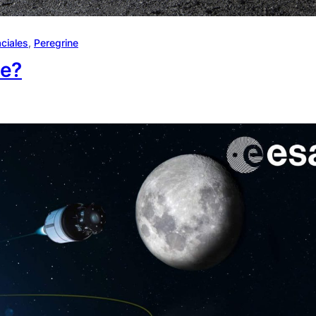
ciales
, 
Peregrine
ne?