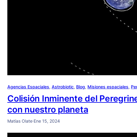
Agencias Espaciales
, 
Astrobiotic
, 
Blog
, 
Misiones espaciales
, 
Pe
Colisión Inminente del Peregrine
con nuestro planeta
Matías Olate
·
Ene 15, 2024