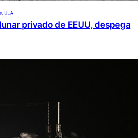
e
, 
ULA
r lunar privado de EEUU, despega