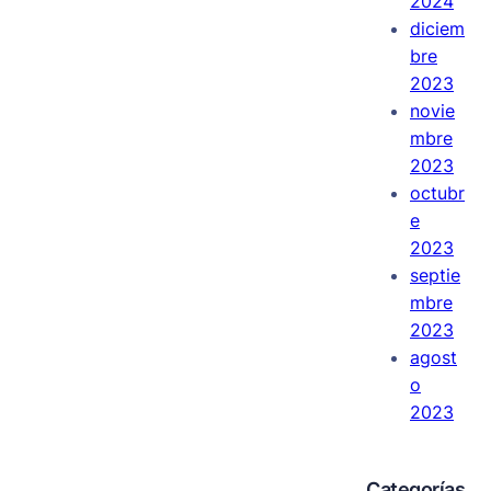
2024
diciem
bre
2023
novie
mbre
2023
octubr
e
2023
septie
mbre
2023
agost
o
2023
Categorías