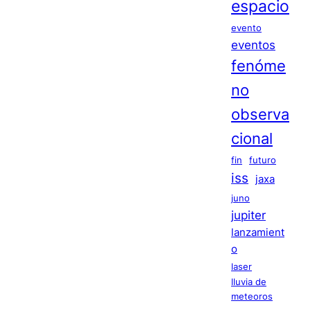
espacio
evento
eventos
fenóme
no
observa
cional
fin
futuro
iss
jaxa
juno
jupiter
lanzamient
o
laser
lluvia de
meteoros