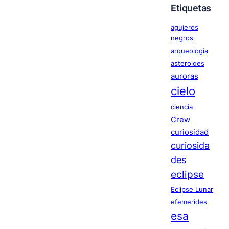
Etiquetas
agujeros
negros
arqueologia
asteroides
auroras
cielo
ciencia
Crew
curiosidad
curiosida
des
eclipse
Eclipse Lunar
efemerides
esa