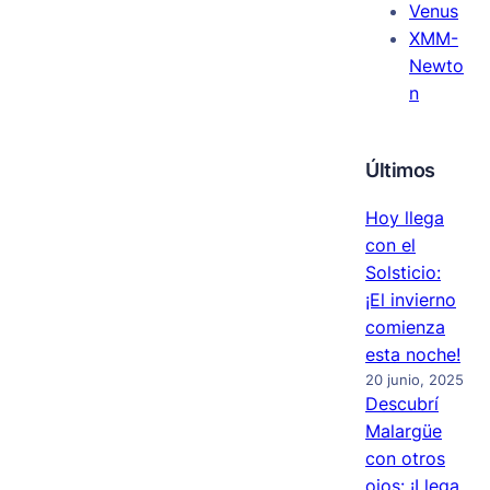
Venus
XMM-
Newto
n
Últimos
Hoy llega
con el
Solsticio:
¡El invierno
comienza
esta noche!
20 junio, 2025
Descubrí
Malargüe
con otros
ojos: ¡Llega