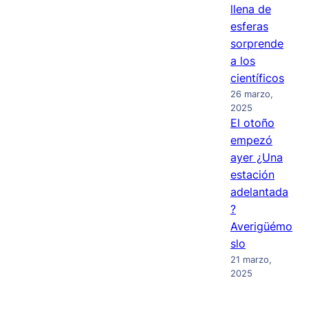
llena de
esferas
sorprende
a los
científicos
26 marzo,
2025
El otoño
empezó
ayer ¿Una
estación
adelantada
?
Averigüémo
slo
21 marzo,
2025