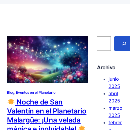
S
e
a
r
c
h
Archivo
junio
2025
Blog
, 
Eventos en el Planetario
abril
2025
Noche de San
marzo
Valentín en el Planetario
2025
Malargüe: ¡Una velada
febrer
mágica e inolvidable!
o