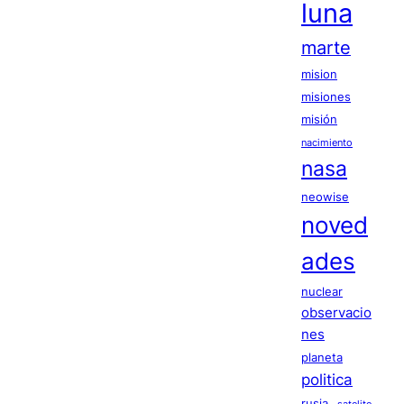
luna
marte
mision
misiones
misión
nacimiento
nasa
neowise
noved
ades
nuclear
observacio
nes
planeta
politica
rusia